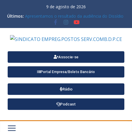
9 de agosto de 2026
Últimos:
Apresentamos o resultado da audiência do Dissídio
Coletivo 2021 da nossa categoria, realizada no
último dia 05/06
Disponível o Termo Aditivo 2026/2026 para
trabalhadores de Estacionamentos e Lava-rápidos
Ardilis Arrais na II Conferência Nacional do
Trabalho: Representando o Ceará no futuro do
trabalho!
Associe-se
ATENÇÃO PARA MENSAGEM COM VÍRUS
Portal Empresa/Boleto Bancário
Rádio
Podcast