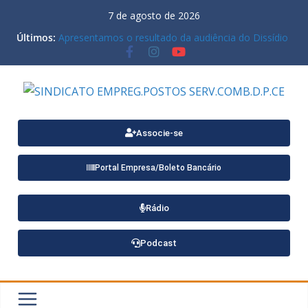
7 de agosto de 2026
Últimos:
Apresentamos o resultado da audiência do Dissídio
Coletivo 2021 da nossa categoria, realizada no
último dia 05/06
Disponível o Termo Aditivo 2026/2026 para
trabalhadores de Estacionamentos e Lava-rápidos
Ardilis Arrais na II Conferência Nacional do
Trabalho: Representando o Ceará no futuro do
trabalho!
Associe-se
ATENÇÃO PARA MENSAGEM COM VÍRUS
Portal Empresa/Boleto Bancário
Rádio
Podcast