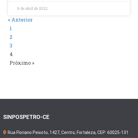
8 de abril de 2022
« Anterior
1
2
3
4
Próximo »
SINPOSPETRO-CE
Rua Floriano Peixoto, 1427, Centro, Fortaleza, CEP: 60025-131