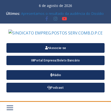
6 de agosto de 2026
Últimos:
Apresentamos o resultado da audiência do Dissídio
Coletivo 2021 da nossa categoria, realizada no
último dia 05/06
Disponível o Termo Aditivo 2026/2026 para
trabalhadores de Estacionamentos e Lava-rápidos
Ardilis Arrais na II Conferência Nacional do
Trabalho: Representando o Ceará no futuro do
trabalho!
Associe-se
ATENÇÃO PARA MENSAGEM COM VÍRUS
Portal Empresa/Boleto Bancário
Rádio
Podcast